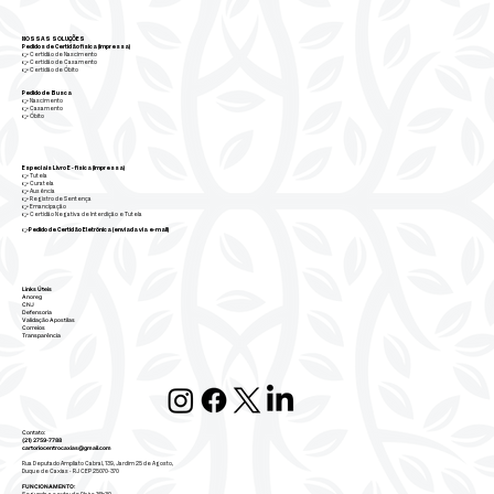
NOSSAS SOLUÇÕES
Pedidos de Certidão física (impressa)
👉 Certidão de Nascimento
👉 Certidão de Casamento
👉 Certidão de Óbito
Pedido de Busca
👉
Nascimento
👉
Casamento
👉
Óbito
Especiais Livro E - física (impressa)
👉
Tutela
👉
Curatela
👉
Ausência
👉
Registro de Sentença
👉
Emancipação
👉
Certidão Negativa de Interdição e Tutela
👉
Pedido de Certidão Eletrônica (enviada via e-mail)
Links Úteis
Anoreg
CNJ
Defensoria
Validação Apostilas
Correios
Transparência
Contato:
(21) 2759-7788
cartoriocentrocaxias@gmail.com
Rua Deputado Ampliato Cabral, 139, Jardim 25 de Agosto,
Duque de Caxias - RJ CEP 25070-370
FUNCIONAMENTO: