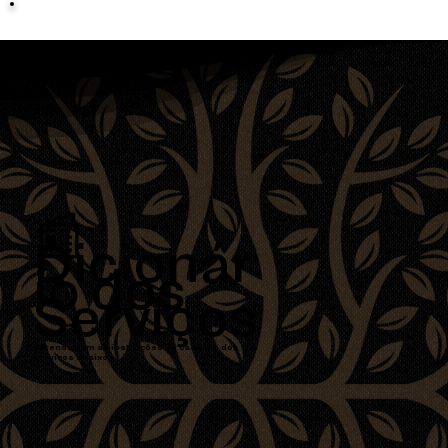
📰
Dicionár
io dos
Serviços
Aprenda com as instruções de cada um dos
serviços abaixo